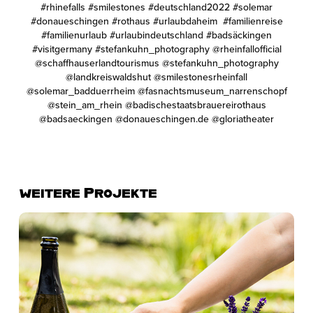
#rhinefalls #smilestones #deutschland2022 #solemar
#donaueschingen #rothaus #urlaubdaheim #familienreise
#familienurlaub #urlaubindeutschland #badsäckingen
#visitgermany #stefankuhn_photography @rheinfallofficial
@schaffhauserlandtourismus @stefankuhn_photography
@landkreiswaldshut @smilestonesrheinfall
@solemar_badduerrheim @fasnachtsmuseum_narrenschopf
@stein_am_rhein @badischestaatsbrauereirothaus
@badsaeckingen @donaueschingen.de @gloriatheater
weitere Projekte