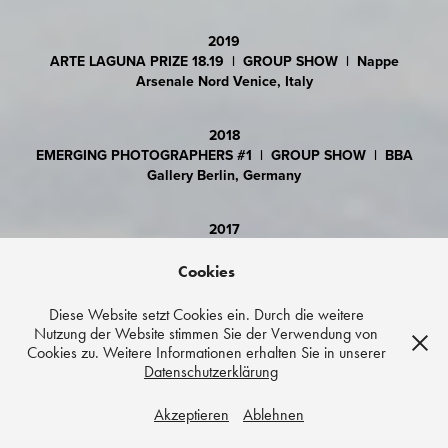
2019
ARTE LAGUNA PRIZE 18.19 | GROUP SHOW | Nappe
Arsenale Nord Venice, Italy
2018
EMERGING PHOTOGRAPHERS #1 | GROUP SHOW | BBA
Gallery Berlin, Germany
2017
ORT UND POESIE | GROUP SHOW | Haus der Wirtschaft
Stuttgart, Germany
Cookies
Diese Website setzt Cookies ein. Durch die weitere
2015
Nutzung der Website stimmen Sie der Verwendung von
DAS PROJEKT BANKNOTEN | SOLO SHOW | Gallery of the
Cookies zu. Weitere Informationen erhalten Sie in unserer
Sparkasse Ravensburg, Germany
Datenschutzerklärung
Akzeptieren
Ablehnen
2014
GOSEE AWARDS | GROUP SHOW | Berlin, Germany