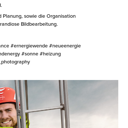
d.
 Planung, sowie die Organisation
andiose Bildbearbeitung.
hance #ernergiewende #neueenergie
indenergy #sonne #heizung
_photography