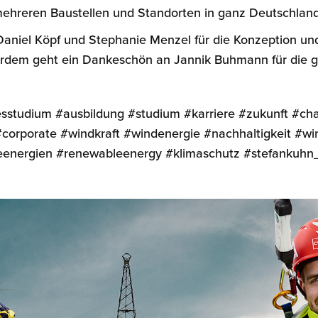
ehreren Baustellen und Standorten in ganz Deutschlan
aniel Köpf und Stephanie Menzel für die Konzeption und
rdem geht ein Dankeschön an Jannik Buhmann für die gr
studium #ausbildung #studium #karriere #zukunft #c
corporate #windkraft #windenergie #nachhaltigkeit #w
eenergien #renewableenergy #klimaschutz #stefankuhn