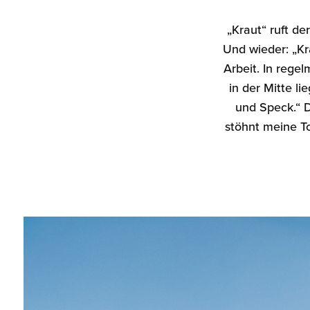
„Kraut“ ruft de
Und wieder: „Kr
Arbeit. In reg
in der Mitte l
und Speck.“ D
stöhnt meine To