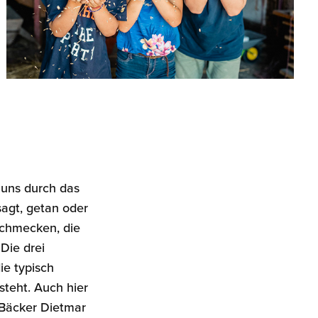
e uns durch das
sagt, getan oder
 schmecken, die
 Die drei
ie typisch
teht. Auch hier
 Bäcker Dietmar