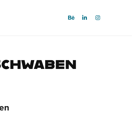
rschwaben
ben