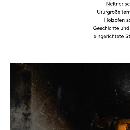
Neltner sc
Ururgroßelter
Holzofen s
Geschichte und 
eingerichtete S