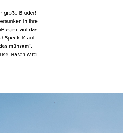
er große Bruder!
ersunken in ihre
Plegeln auf das
nd Speck, Kraut
 das mühsam“,
ause. Rasch wird