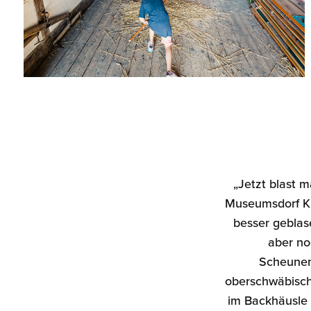
„Jetzt blast m
Museumsdorf Kü
besser geblase
aber noc
Scheunend
oberschwäbisch
im Backhäusle 