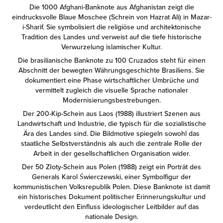
Die 1000 Afghani-Banknote aus Afghanistan zeigt die
eindrucksvolle Blaue Moschee (Schrein von Hazrat Ali) in Mazar-
i-Sharif. Sie symbolisiert die religiöse und architektonische
Tradition des Landes und verweist auf die tiefe historische
Verwurzelung islamischer Kultur.
Die brasilianische Banknote zu 100 Cruzados steht für einen
Abschnitt der bewegten Währungsgeschichte Brasiliens. Sie
dokumentiert eine Phase wirtschaftlicher Umbrüche und
vermittelt zugleich die visuelle Sprache nationaler
Modernisierungsbestrebungen.
Der 200-Kip-Schein aus Laos (1988) illustriert Szenen aus
Landwirtschaft und Industrie, die typisch für die sozialistische
Ära des Landes sind. Die Bildmotive spiegeln sowohl das
staatliche Selbstverständnis als auch die zentrale Rolle der
Arbeit in der gesellschaftlichen Organisation wider.
Der 50 Złoty-Schein aus Polen (1988) zeigt ein Porträt des
Generals Karol Świerczewski, einer Symbolfigur der
kommunistischen Volksrepublik Polen. Diese Banknote ist damit
ein historisches Dokument politischer Erinnerungskultur und
verdeutlicht den Einfluss ideologischer Leitbilder auf das
nationale Design.