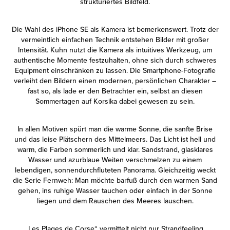
strukturiertes Bildfeld.
Die Wahl des iPhone SE als Kamera ist bemerkenswert. Trotz der
vermeintlich einfachen Technik entstehen Bilder mit großer
Intensität. Kuhn nutzt die Kamera als intuitives Werkzeug, um
authentische Momente festzuhalten, ohne sich durch schweres
Equipment einschränken zu lassen. Die Smartphone-Fotografie
verleiht den Bildern einen modernen, persönlichen Charakter –
fast so, als lade er den Betrachter ein, selbst an diesen
Sommertagen auf Korsika dabei gewesen zu sein.
In allen Motiven spürt man die warme Sonne, die sanfte Brise
und das leise Plätschern des Mittelmeers. Das Licht ist hell und
warm, die Farben sommerlich und klar. Sandstrand, glasklares
Wasser und azurblaue Weiten verschmelzen zu einem
lebendigen, sonnendurchfluteten Panorama. Gleichzeitig weckt
die Serie Fernweh: Man möchte barfuß durch den warmen Sand
gehen, ins ruhige Wasser tauchen oder einfach in der Sonne
liegen und dem Rauschen des Meeres lauschen.
„Les Plages de Corse“ vermittelt nicht nur Strandfeeling,