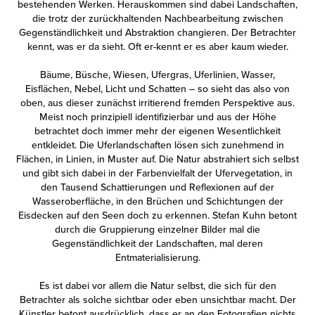
bestehenden Werken. Herauskommen sind dabei Landschaften,
die trotz der zurückhaltenden Nachbearbeitung zwischen
Gegenständlichkeit und Abstraktion changieren. Der Betrachter
kennt, was er da sieht. Oft er-kennt er es aber kaum wieder.
Bäume, Büsche, Wiesen, Ufergras, Uferlinien, Wasser,
Eisflächen, Nebel, Licht und Schatten – so sieht das also von
oben, aus dieser zunächst irritierend fremden Perspektive aus.
Meist noch prinzipiell identifizierbar und aus der Höhe
betrachtet doch immer mehr der eigenen Wesentlichkeit
entkleidet. Die Uferlandschaften lösen sich zunehmend in
Flächen, in Linien, in Muster auf. Die Natur abstrahiert sich selbst
und gibt sich dabei in der Farbenvielfalt der Ufervegetation, in
den Tausend Schattierungen und Reflexionen auf der
Wasseroberfläche, in den Brüchen und Schichtungen der
Eisdecken auf den Seen doch zu erkennen. Stefan Kuhn betont
durch die Gruppierung einzelner Bilder mal die
Gegenständlichkeit der Landschaften, mal deren
Entmaterialisierung.
Es ist dabei vor allem die Natur selbst, die sich für den
Betrachter als solche sichtbar oder eben unsichtbar macht. Der
Künstler betont ausdrücklich, dass er an den Fotografien nichts