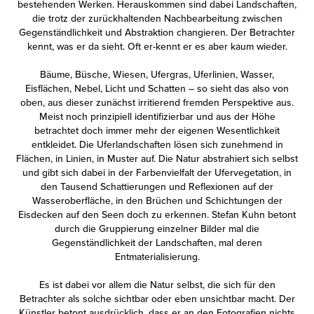
bestehenden Werken. Herauskommen sind dabei Landschaften,
die trotz der zurückhaltenden Nachbearbeitung zwischen
Gegenständlichkeit und Abstraktion changieren. Der Betrachter
kennt, was er da sieht. Oft er-kennt er es aber kaum wieder.
Bäume, Büsche, Wiesen, Ufergras, Uferlinien, Wasser,
Eisflächen, Nebel, Licht und Schatten – so sieht das also von
oben, aus dieser zunächst irritierend fremden Perspektive aus.
Meist noch prinzipiell identifizierbar und aus der Höhe
betrachtet doch immer mehr der eigenen Wesentlichkeit
entkleidet. Die Uferlandschaften lösen sich zunehmend in
Flächen, in Linien, in Muster auf. Die Natur abstrahiert sich selbst
und gibt sich dabei in der Farbenvielfalt der Ufervegetation, in
den Tausend Schattierungen und Reflexionen auf der
Wasseroberfläche, in den Brüchen und Schichtungen der
Eisdecken auf den Seen doch zu erkennen. Stefan Kuhn betont
durch die Gruppierung einzelner Bilder mal die
Gegenständlichkeit der Landschaften, mal deren
Entmaterialisierung.
Es ist dabei vor allem die Natur selbst, die sich für den
Betrachter als solche sichtbar oder eben unsichtbar macht. Der
Künstler betont ausdrücklich, dass er an den Fotografien nichts