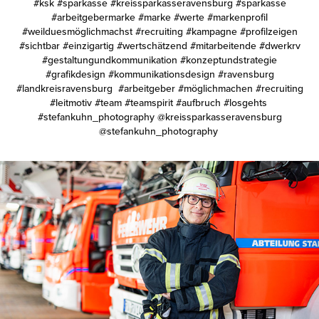
#ksk #sparkasse #kreissparkasseravensburg #sparkasse
#arbeitgebermarke #marke #werte #markenprofil
#weilduesmöglichmachst #recruiting #kampagne #profilzeigen
#sichtbar #einzigartig #wertschätzend #mitarbeitende #dwerkrv
#gestaltungundkommunikation #konzeptundstrategie
#grafikdesign #kommunikationsdesign #ravensburg
#landkreisravensburg #arbeitgeber #möglichmachen #recruiting
#leitmotiv #team #teamspirit #aufbruch #losgehts
#stefankuhn_photography @kreissparkasseravensburg
@stefankuhn_photography